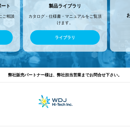
ポート
製品ライブラリ
にご相談
カタログ・仕様書・マニュアルをご覧頂
けます。
ライブラリ
弊社販売パートナー様は、弊社担当営業までお問合せ下さい。