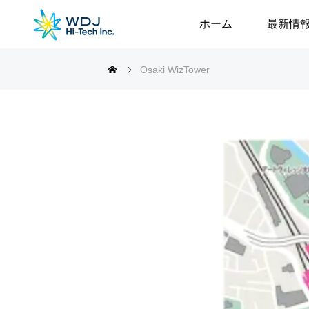
ホーム
最新情
Osaki WizTower